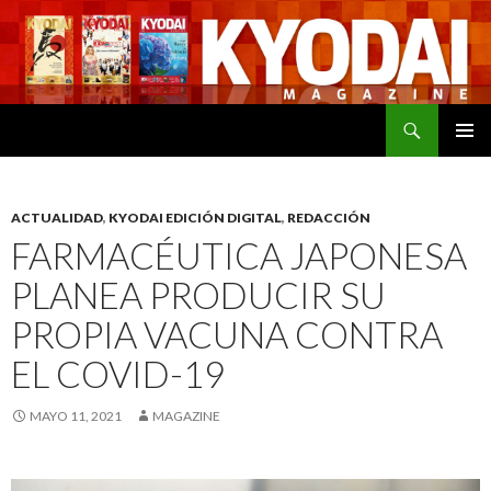
Buscar
SALTAR
MENÚ
AL
PRINCI
CONTENIDO
ACTUALIDAD
,
KYODAI EDICIÓN DIGITAL
,
REDACCIÓN
FARMACÉUTICA JAPONESA
PLANEA PRODUCIR SU
PROPIA VACUNA CONTRA
EL COVID-19
MAYO 11, 2021
MAGAZINE