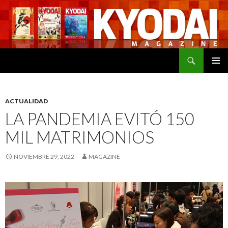
Buscar
SALTAR
MENÚ
AL
PRINCI
CONTENIDO
ACTUALIDAD
LA PANDEMIA EVITÓ 150
MIL MATRIMONIOS
NOVIEMBRE 29, 2022
MAGAZINE