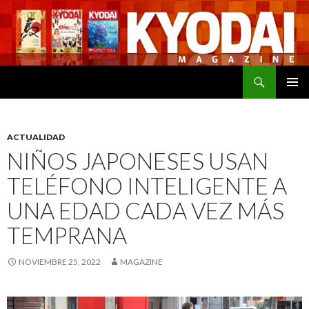
Buscar
SALTAR
MENÚ
AL
PRINCI
CONTENIDO
ACTUALIDAD
NIÑOS JAPONESES USAN
TELÉFONO INTELIGENTE A
UNA EDAD CADA VEZ MÁS
TEMPRANA
NOVIEMBRE 25, 2022
MAGAZINE