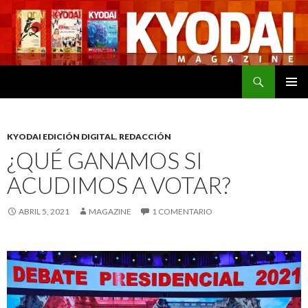
Buscar
SALTAR
MENÚ
AL
PRINCI
CONTENIDO
KYODAI EDICIÓN DIGITAL
,
REDACCIÓN
¿QUÉ GANAMOS SI
ACUDIMOS A VOTAR?
ABRIL 5, 2021
MAGAZINE
1 COMENTARIO