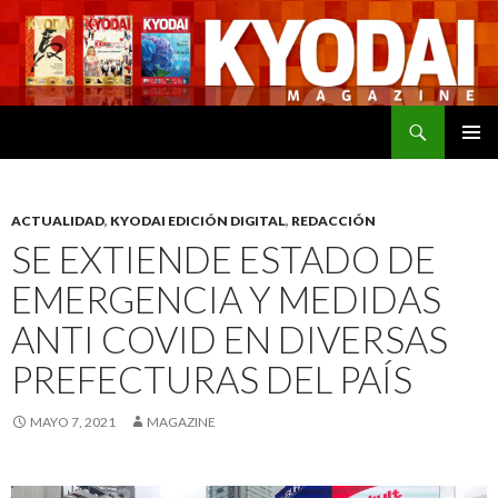
Buscar
SALTAR
MENÚ
AL
PRINCI
CONTENIDO
ACTUALIDAD
,
KYODAI EDICIÓN DIGITAL
,
REDACCIÓN
SE EXTIENDE ESTADO DE
EMERGENCIA Y MEDIDAS
ANTI COVID EN DIVERSAS
PREFECTURAS DEL PAÍS
MAYO 7, 2021
MAGAZINE