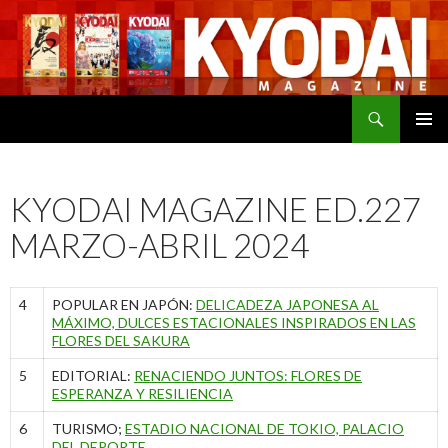
Buscar
SALTAR
MENÚ
AL
PRINCI
CONTENIDO
KYODAI MAGAZINE ED.227
MARZO-ABRIL 2024
4
POPULAR EN JAPÓN:
DELICADEZA JAPONESA AL
MÁXIMO, DULCES ESTACIONALES INSPIRADOS EN LAS
FLORES DEL SAKURA
5
EDITORIAL:
RENACIENDO JUNTOS: FLORES DE
ESPERANZA Y RESILIENCIA
6
TURISMO;
ESTADIO NACIONAL DE TOKIO, PALACIO
DEL DEPORTE