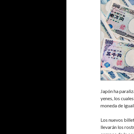
Japón ha paraliz
yenes, los cuale
moneda de iguale
Los nuevos bille
llevarán los rost