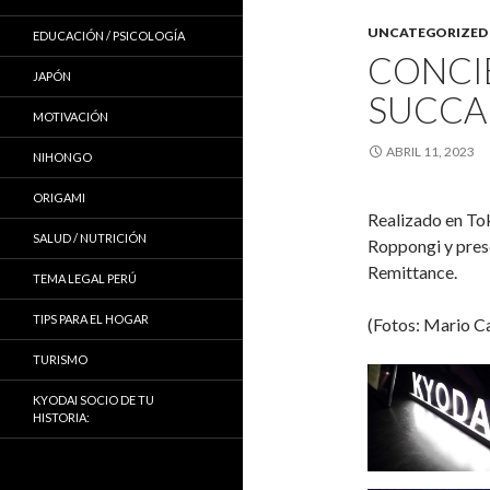
UNCATEGORIZED
EDUCACIÓN / PSICOLOGÍA
CONCI
JAPÓN
SUCCA
MOTIVACIÓN
ABRIL 11, 2023
NIHONGO
ORIGAMI
Realizado en Tok
SALUD / NUTRICIÓN
Roppongi y pres
Remittance.
TEMA LEGAL PERÚ
TIPS PARA EL HOGAR
(Fotos: Mario C
TURISMO
KYODAI SOCIO DE TU
HISTORIA: