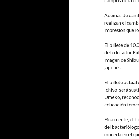
campos de la ec
Además de cambi
realizan el cambi
impresión que lo
El billete de 10
del educador Fu
imagen de Shibus
japonés.
El billete actual
Ichiyo, será sus
Umeko, reconocid
educación femen
Finalmente, el b
del bacteriólog
moneda en el que