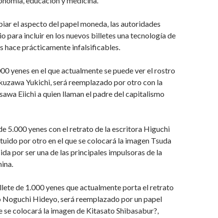
onomía, educación y medicina.
ar el aspecto del papel moneda, las autoridades
o para incluir en los nuevos billetes una tecnología de
s hace prácticamente infalsificables.
.000 yenes en el que actualmente se puede ver el rostro
kuzawa Yukichi, será reemplazado por otro con la
awa Eiichi a quien llaman el padre del capitalismo
 de 5.000 yenes con el retrato de la escritora Higuchi
tituido por otro en el que se colocará la imagen Tsuda
a por ser una de las principales impulsoras de la
ina.
illete de 1.000 yenes que actualmente porta el retrato
o Noguchi Hideyo, será reemplazado por un papel
 se colocará la imagen de Kitasato Shibasabur?,